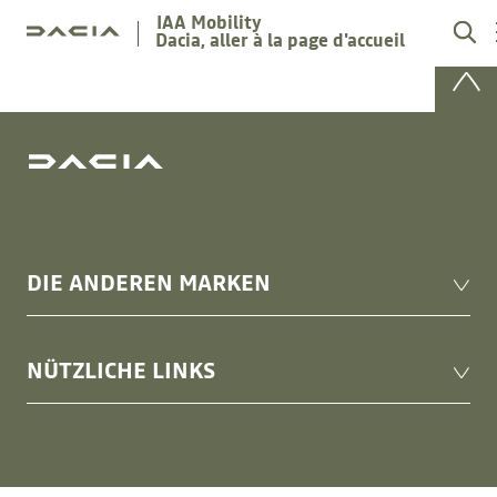
IAA Mobility
Dacia, aller à la page d'accueil
DIE ANDEREN MARKEN
Mobilize
NÜTZLICHE LINKS
Renault
Renault Group Events
Renault Group
BWT Alpine F1 Team events
Mediaroom